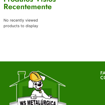
Recentemente
No recently viewed
products to display
F
C