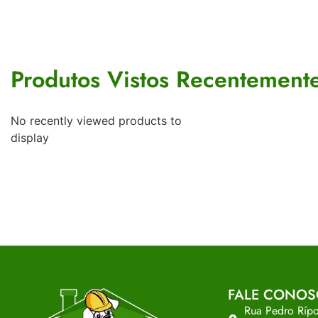
Produtos Vistos Recentement
No recently viewed products to
display
FALE CONO
Rua Pedro Rípol