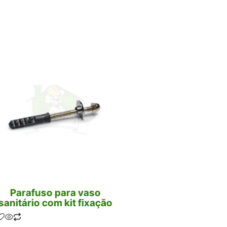
Parafuso para vaso
Gancho J para 
sanitário com kit fixação
(ferro) zinca