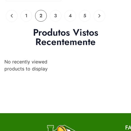
1
2
3
4
5
Produtos Vistos
Recentemente
No recently viewed
products to display
F