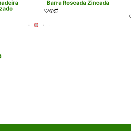
madeira
Barra Roscada Zincada
izado
e