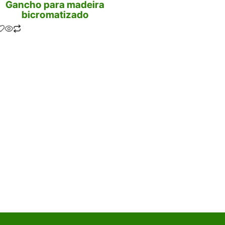
Gancho para madeira
Gancho J Pesc
bicromatizado